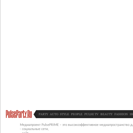
PARTY
AUTO
STYLE
PEOPLE
PULSE TV
BEAUTY
FASHION
H
Медиапроект PulsePRIME – это высокоэффективное медиапространство для
- социальные сети,