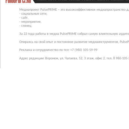
Медиапроект PulsePRIME – это высокоэффективное медиапространство для
- социальные сети,
- сайт,
- мероприятия,
- глянец.
За 22 года работы в медиа PulsePRIME собрал самую влиятельную аудито
Опираясь на свой опыт и постоянное развитие медиаинструментов, Pulse
Реклама и сотрудничество по тел: +7 (960) 105-59-99
Адрес редакции: Воронеж, ул. Чапаева, 52, 3 этаж, офис 2, тел. 8 960-105-