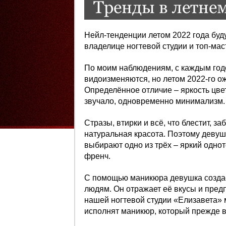
Тренды в летне
Нейл-тенденции летом 2022 года буду
владелице ногтевой студии и топ-мас
По моим наблюдениям, с каждым годо
видоизменяются, но летом 2022-го ож
Определённое отличие – яркость цвет
звучало, одновременно минимализм.
Стразы, втирки и всё, что блестит, з
натуральная красота. Поэтому девушк
выбирают одно из трёх – яркий одно
френч.
С помощью маникюра девушка создаё
людям. Он отражает её вкусы и предп
нашей ногтевой студии «Елизавета»
исполнят маникюр, который прежде в