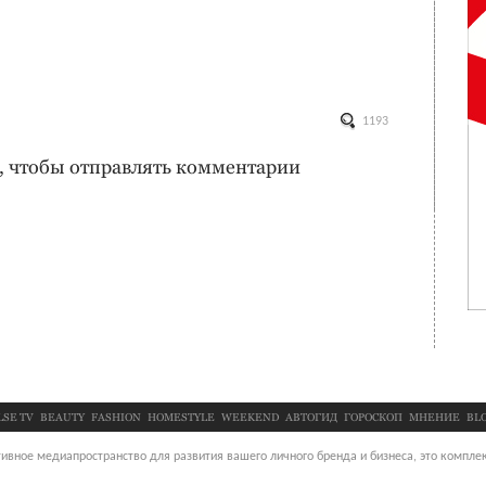
1193
, чтобы отправлять комментарии
LSE TV
BEAUTY
FASHION
HOMESTYLE
WEEKEND
АВТОГИД
ГОРОСКОП
МНЕНИЕ
BL
ивное медиапространство для развития вашего личного бренда и бизнеса, это комплек