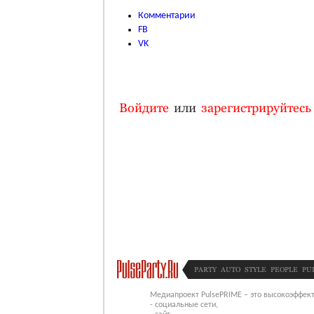
Комментарии
FB
VK
Войдите
или
зарегистрируйтесь
PARTY
AUTO
STYLE
PEOPLE
PU
Медиапроект PulsePRIME – это высокоэффект
- социальные сети,