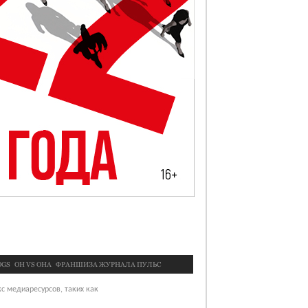
OGS
OН VS ОНА
ФРАНШИЗА ЖУРНАЛА ПУЛЬС
с медиаресурсов, таких как