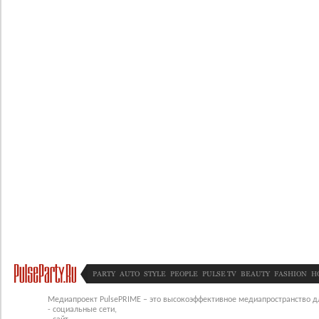
PARTY
AUTO
STYLE
PEOPLE
PULSE TV
BEAUTY
FASHION
H
Медиапроект PulsePRIME – это высокоэффективное медиапространство для
- социальные сети,