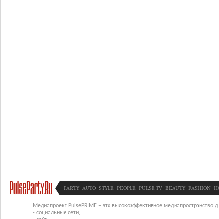
PARTY
AUTO
STYLE
PEOPLE
PULSE TV
BEAUTY
FASHION
H
Медиапроект PulsePRIME – это высокоэффективное медиапространство для
- социальные сети,