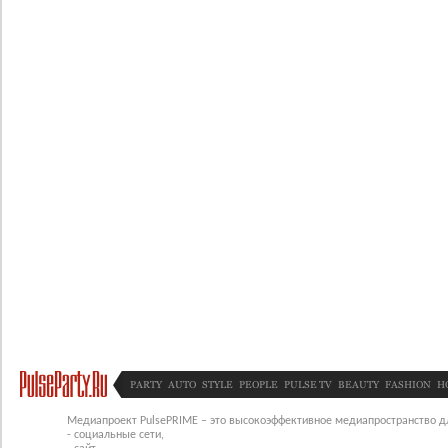
PARTY
AUTO
STYLE
PEOPLE
PULSE TV
BEAUTY
FASHION
H
Медиапроект PulsePRIME – это высокоэффективное медиапространство для
- социальные сети,