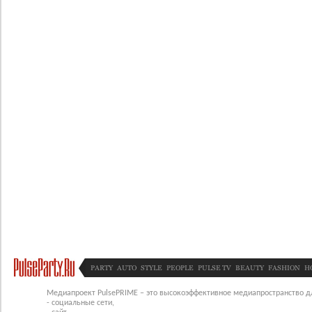
PARTY
AUTO
STYLE
PEOPLE
PULSE TV
BEAUTY
FASHION
H
Медиапроект PulsePRIME – это высокоэффективное медиапространство для
- социальные сети,