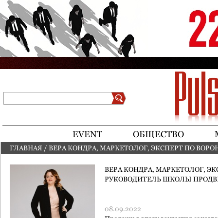
Jump to navigation
Поиск
Форма поиска
EVENT
ОБЩЕСТВО
ГЛАВНАЯ
/
ВЕРА КОНДРА, МАРКЕТОЛОГ, ЭКСПЕРТ ПО ВОР
ПРОДВИЖЕНИЯ KONDRA.BIZ
ВЫ ЗДЕСЬ
ВЕРА КОНДРА, МАРКЕТОЛОГ, ЭК
РУКОВОДИТЕЛЬ ШКОЛЫ ПРОДВ
08.09.2022