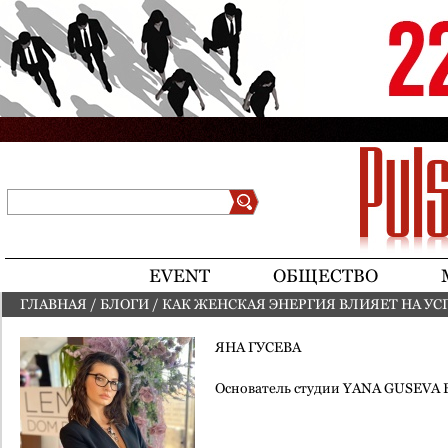
Jump to navigation
Поиск
Форма поиска
EVENT
ОБЩЕСТВО
ГЛАВНАЯ
/
БЛОГИ
/
КАК ЖЕНСКАЯ ЭНЕРГИЯ ВЛИЯЕТ НА УС
ВЫ ЗДЕСЬ
ЯНА ГУСЕВА
Основатель студии YANA GUSEVA