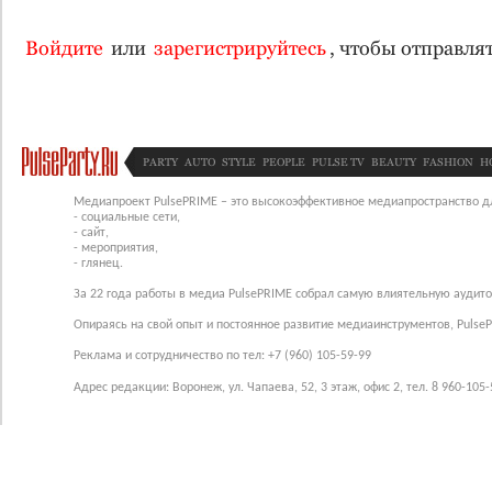
Войдите
или
зарегистрируйтесь
, чтобы отправл
PARTY
AUTO
STYLE
PEOPLE
PULSE TV
BEAUTY
FASHION
H
Медиапроект PulsePRIME – это высокоэффективное медиапространство для
- социальные сети,
- сайт,
- мероприятия,
- глянец.
За 22 года работы в медиа PulsePRIME собрал самую влиятельную аудито
Опираясь на свой опыт и постоянное развитие медиаинструментов, Pulse
Реклама и сотрудничество по тел: +7 (960) 105-59-99
Адрес редакции: Воронеж, ул. Чапаева, 52, 3 этаж, офис 2, тел. 8 960-105-