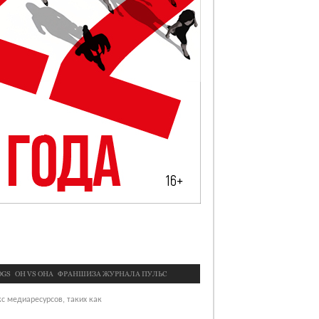
OGS
OН VS ОНА
ФРАНШИЗА ЖУРНАЛА ПУЛЬС
с медиаресурсов, таких как