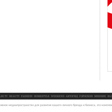
LSE TV
BEAUTY
FASHION
HOMESTYLE
WEEKEND
АВТОГИД
ГОРОСКОП
МНЕНИЕ
BL
ивное медиапространство для развития вашего личного бренда и бизнеса, это комплек