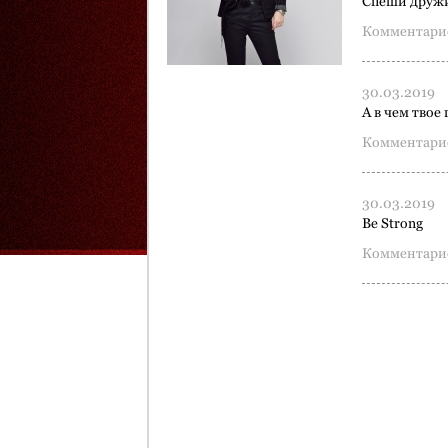
Спеши друж
Комментарие
30.03.2019
А в чем твое
Комментарие
30.03.2019
Be Strong
Комментарие