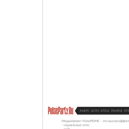
PARTY
AUTO
STYLE
PEOPLE
PU
Медиапроект PulsePRIME – это высокоэффект
- социальные сети,