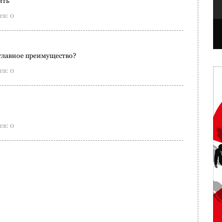
ить
в: 0
 главное преимущество?
в: 0
в: 0