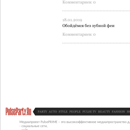
Комментариев: 0
18.01.2019
Обойдёмся без зубной феи
Комментариев: 0
PARTY
AUTO
STYLE
PEOPLE
PULSE TV
BEAUTY
FASHION
H
Медиапроект PulsePRIME – это высокоэффективное медиапространство для
- социальные сети,