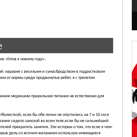
е
не «Готов к новому году».
ой: наравне с весельем и сумасбродством в подростковом
ем от нормы среди продвинутых ребят, я с трепетом
знанное медиками правильное питание не естественно для
тболисткой, если бы обе почки не опустились на 7 и 10 см;я
авание сидело занозой во всем теле,если бы не сильнейший
елей прекратить занятия. Эти истории о том, что если я чем-
 порыв делу,со жгучим желанием использую имеющиеся