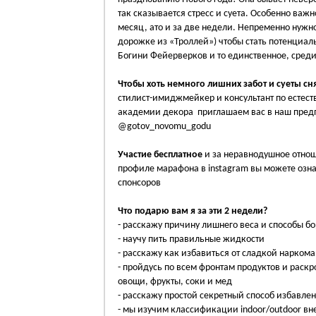
так сказывается стресс и суета. Особенно ва
месяц, ато и за две недели. Непременно нужно 
дорожке из «Троллей») чтобы стать потенциал
Богини Фейерверков и то единственное, сред
Чтобы хоть немного лишних забот и суеты сня
стилист-имиджмейкер и консультант по естест
академии декора приглашаем вас в наш предп
@gotov_novomu_godu
Участие бесплатное
и за неравнодушное отнош
профиле марафона в instagram вы можете озн
спонсоров
Что подарю вам я за эти 2 недели?
- расскажу причину лишнего веса и способы б
- научу пить правильные жидкости
- расскажу как избавиться от сладкой нарком
- пройдусь по всем фронтам продуктов и раскр
овощи, фрукты, соки и мед
- расскажу простой секретный способ избавле
- мы изучим классификации indoor/outdoor вн