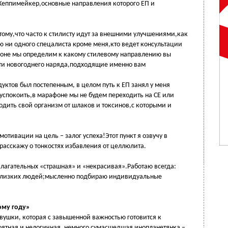
 Хеппимейкер,основные направления которого ЕП и
тому,что часто к стилисту идут за внешними улучшениями,как
аю ни одного спецалиста кроме меня,кто ведет консультации
оне мы определим к какому стилевому направлению вы
сти новогоднего наряда,подходящие именно вам
уктов был постепенным, в целом путь к ЕП занял у меня
у успокоить,в марафоне мы не будем переходить на СЕ или
дить свой организм от шлаков и токсинов,с которыми и
отивации на цель – залог успеха!Этот пункт я озвучу в
расскажу о тонкостях избавления от целлюлита.
илагательных «страшная» и «некрасивая».Работаю всегда:
 близких людей;мысленно подбираю индивидуальные
ому году»
евушки, которая с завышенной важностью готовится к
оятная и нелогичная, немного сумасшедшая инопланетянка –