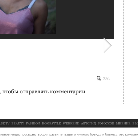
3323
, чтобы отправлять комментарии
LSE TV
BEAUTY
FASHION
HOMESTYLE
WEEKEND
АВТОГИД
ГОРОСКОП
МНЕНИЕ
BL
ивное медиапространство для развития вашего личного бренда и бизнеса, это комплек