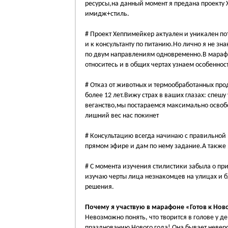
ресурсы,на данный момент я предана проекту
имидж+стиль.
# Проект Хеппимейкер актуален и уникален по
и к консультанту по питанию.Но лично я не зн
по двум направлениям одновременно.В мараф
относитесь и в общих чертах узнаем особенно
# Отказ от животных и термообработанных прод
более 12 лет.Вижу страх в ваших глазах: спеш
веганство,мы постараемся максимально освобо
лишний вес нас покинет
# Консультацию всегда начинаю с правильной м
прямом эфире и дам по нему задание.А также 
# С момента изучения стилистики забыла о пр
изучаю черты лица незнакомцев на улицах и
решения.
Почему я участвую в марафоне «Готов к Нов
Невозможно понять, что творится в голове у д
празднованию Нового года! Она бывает невер