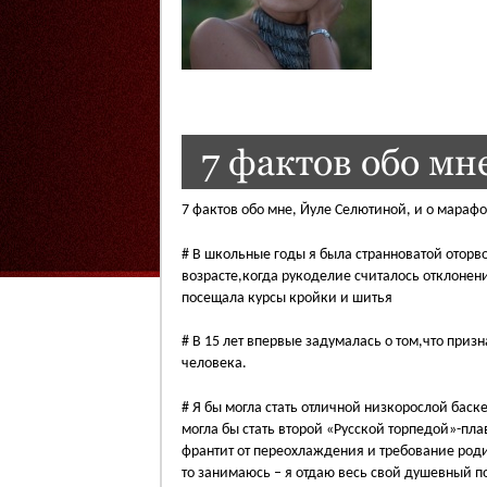
7 фактов обо мн
7 фактов обо мне, Йуле Селютиной, и о марафо
# В школьные годы я была странноватой оторв
возрасте,когда рукоделие считалось отклонени
посещала курсы кройки и шитья
# В 15 лет впервые задумалась о том,что при
человека.
# Я бы могла стать отличной низкорослой баске
могла бы стать второй «Русской торпедой»-пл
франтит от переохлаждения и требование родит
то занимаюсь – я отдаю весь свой душевный