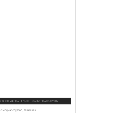
OGS
OН VS ОНА
ФРАНШИЗА ЖУРНАЛА ПУЛЬС
с медиаресурсов, таких как