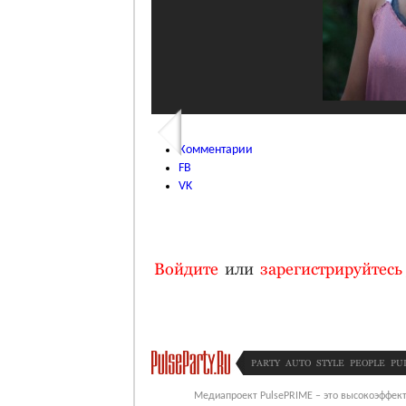
Комментарии
FB
VK
Войдите
или
зарегистрируйтесь
PARTY
AUTO
STYLE
PEOPLE
PU
Медиапроект PulsePRIME – это высокоэффект