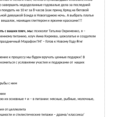
жно завершить недоделанные годовалые дела за последний
похудеть на 10 кг за 8 часов (как принц Хрящ на беговой
ьной девушкой Бонда в Новогоднюю ночь. А выбрать платье
и вешалок, манящих глиттером и яркими красками!!!
ть с ваших плеч, мы:
психолог Татьяна Охрименко, я –
венному питанию, коуч Анна Киреева, шоколатье и создатели
раздничный Марафон ГНГ – Готов к Новому Году #гнг
ение к процессу мы будем вручать ценные подарки! В
акомиться с условиями участия и подарками от наших
орьбы с ним
ании
ою их основные + и – в питании: мясные, рыбные, молочные,
ния от целлюлита
ешности и стилистические типажи – драма/ классика/