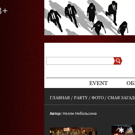
Поиск
Форма поиска
EVENT
ОБ
ГЛАВНАЯ
/
PARTY
/
ФОТО
/
СМАЯ ЗАГАД
ВЫ ЗДЕСЬ
Автор:
Нелли Небольсина