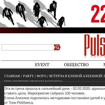
Jump to navigation
Поиск
Форма поиска
EVENT
ОБЩЕСТВО
ГЛАВНАЯ
/
PARTY
/
ФОТО
/
ВСТРЕЧА В ЕЛЕНОЙ АЛЕХИНОЙ:
УПРАЖНЕНИЯ ОТ ТОНИ РОББИНСА
ВЫ ЗДЕСЬ
Эта встреча прошла в сильнейший день - 02.02.2020, идеаль
ставить цели. Мероприятие собрало 100 человек.
Елена Алехина поделилась методиками постановки целей и 
от Тони Роббинса.