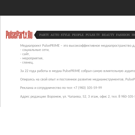
PARTY
AUTO
STYLE
PEOPLE
PULSE TV
BEAUTY
FASHION
H
Медиапроект PulsePRIME – это высокоэффективное медиапространство для
- социальные сети,
- сайт,
- мероприятия,
- глянец.
За 22 года работы в медиа PulsePRIME собрал самую влиятельную аудито
Опираясь на свой опыт и постоянное развитие медиаинструментов, Pulse
Реклама и сотрудничество по тел: +7 (960) 105-59-99
Адрес редакции: Воронеж, ул. Чапаева, 52, 3 этаж, офис 2, тел. 8 960-105-