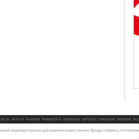
LSE TV
BEAUTY
FASHION
HOMESTYLE
WEEKEND
АВТОГИД
ГОРОСКОП
МНЕНИЕ
BL
ивное медиапространство для развития вашего личного бренда и бизнеса, это комплек