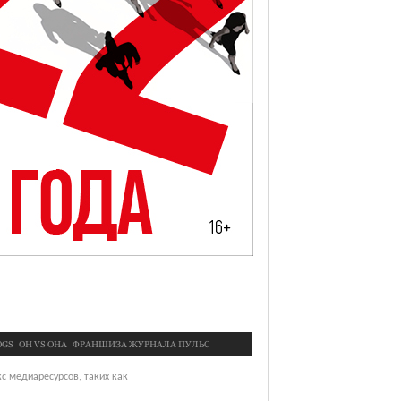
OGS
OН VS ОНА
ФРАНШИЗА ЖУРНАЛА ПУЛЬС
с медиаресурсов, таких как