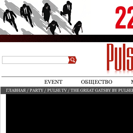
Jump to navigation
Поиск
Форма поиска
EVENT
ОБЩЕСТВО
ГЛАВНАЯ
/
PARTY
/
PULSE TV
/
THE GREAT GATSBY BY PULSE
ВЫ ЗДЕСЬ