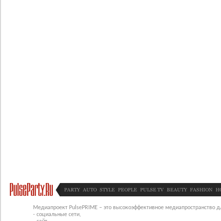
PARTY
AUTO
STYLE
PEOPLE
PULSE TV
BEAUTY
FASHION
H
Медиапроект PulsePRIME – это высокоэффективное медиапространство для
- социальные сети,