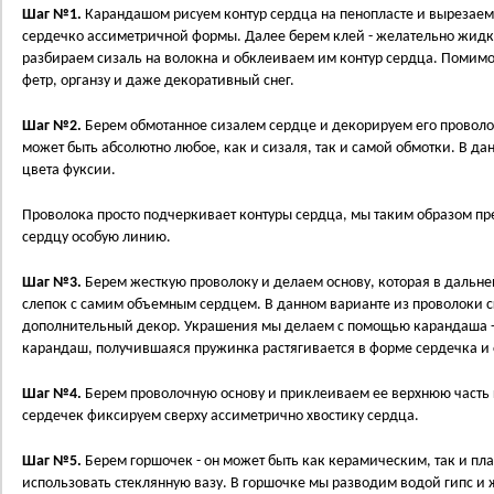
Шаг №1.
Карандашом рисуем контур сердца на пенопласте и вырезаем
сердечко ассиметричной формы. Далее берем клей - желательно жидк
разбираем сизаль на волокна и обклеиваем им контур сердца. Помимо
фетр, органзу и даже декоративный снег.
Шаг №2.
Берем обмотанное сизалем сердце и декорируем его провол
может быть абсолютно любое, как и сизаля, так и самой обмотки. В да
цвета фуксии.
Проволока просто подчеркивает контуры сердца, мы таким образом пр
сердцу особую линию.
Шаг №3.
Берем жесткую проволоку и делаем основу, которая в дальн
слепок с самим объемным сердцем. В данном варианте из проволоки с
дополнительный декор. Украшения мы делаем с помощью карандаша -
карандаш, получившаяся пружинка растягивается в форме сердечка и 
Шаг №4.
Берем проволочную основу и приклеиваем ее верхнюю часть 
сердечек фиксируем сверху ассиметрично хвостику сердца.
Шаг №5.
Берем горшочек - он может быть как керамическим, так и п
использовать стеклянную вазу. В горшочке мы разводим водой гипс и 