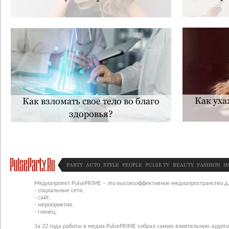
Как уха
Как взломать свое тело во благо
здоровья?
PARTY
AUTO
STYLE
PEOPLE
PULSE TV
BEAUTY
FASHION
H
Медиапроект PulsePRIME – это высокоэффективное медиапространство для
- социальные сети,
- сайт,
- мероприятия,
- глянец.
За 22 года работы в медиа PulsePRIME собрал самую влиятельную аудито