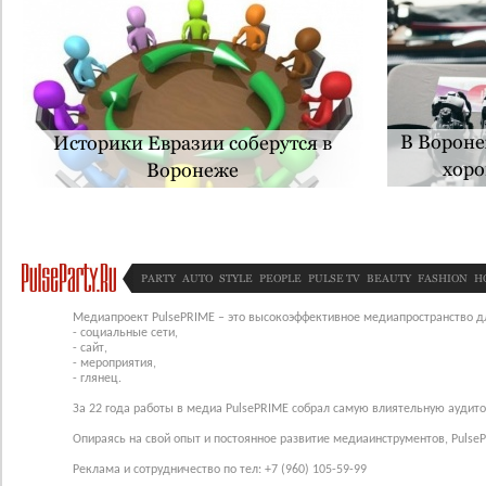
В Вороне
Историки Евразии соберутся в
хоро
Воронеже
сп
PARTY
AUTO
STYLE
PEOPLE
PULSE TV
BEAUTY
FASHION
H
Медиапроект PulsePRIME – это высокоэффективное медиапространство для
- социальные сети,
- сайт,
- мероприятия,
- глянец.
За 22 года работы в медиа PulsePRIME собрал самую влиятельную аудито
Опираясь на свой опыт и постоянное развитие медиаинструментов, Pulse
Реклама и сотрудничество по тел: +7 (960) 105-59-99