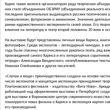
Хармс также являлся организатором ряда творческих объе
них стало объединение ОБЭРИУ (объединение реального иск
последних оригинальных выдающихся русских поэтических ш
символизмом, футуризмом и акмеизмом. Значение деятельно
рамки художественного эксперимента своей эпохи. Его творч
влияние на литературу и театр второй половины 20 века и ос
На выставке будут представлены личные вещи Хармса, книги
фотографии. Среди экспонатов – легендарный чемодан, в ко
года были спасены многочисленные рукописи поэта, ряд ва
произведений самого Хармса и его литературных соратников,
тетради» Александра Введенского, неопубликованные тексты
Николая Олейникова и других писателей.
«Случаи и вещи» преимущественно создана на основе частн
число экспонатов и концепция экспозиции принадлежит твор
Платоновского фестиваля – издательству «Вита Нова». Арка
работавший над оформлением выставки в Петербурге) созда
для выставки в Воронежском центре современного искусства
планируются показ фильма о Хармсе и экспозиция картин с
его произведений.