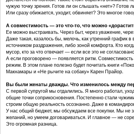
чужую точку зрения. Готов ли он слышать «нет»? Готов
Или сразу обижается, уходит, обвиняет? Это многое гово
А совместимость — это что‑то, что можно «дорасти
Ее можно выстраивать. Через быт, через уважение, чере
Даже такая, казалось бы, мелочь, как утренний график в
источником раздражения, либо зоной комфорта. Кто когда
мусор, кто за что отвечает — если все это не согласова
А если проговорено — появляется ритм. Совместимость 
режим. В этом плане полезно будет почитать книги «Пок
Макнамары и «Не рычите на собаку» Карен Прайор.
Вы были женаты дважды. Что изменилось между п
С первой супругой мы отдалились. Я много работал, ухо
общие точки соприкосновения. Постепенно стали чужим
строим общую реальность осознанно. Даже в командиров
У нас общий бюджет, мы обсуждаем все покупки. Мы не 
желаний, но умеем договариваться. И главное — не сор
Это огромная разница.