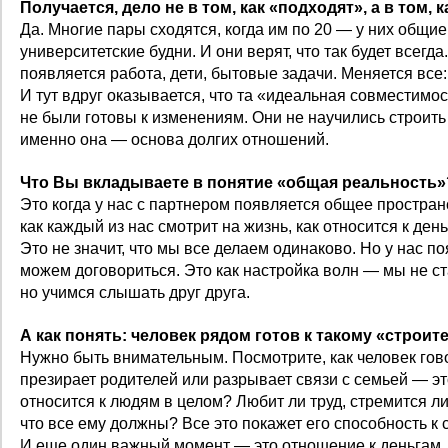
Получается, дело не в том, как «подходят», а в том,
Да. Многие пары сходятся, когда им по 20 — у них общие
университетские будни. И они верят, что так будет всегд
появляется работа, дети, бытовые задачи. Меняется все:
И тут вдруг оказывается, что та «идеальная совместимо
не были готовы к изменениям. Они не научились строить
именно она — основа долгих отношений.
Что Вы вкладываете в понятие «общая реальность»
Это когда у нас с партнером появляется общее простра
как каждый из нас смотрит на жизнь, как относится к день
Это не значит, что мы все делаем одинаково. Но у нас п
можем договориться. Это как настройка волн — мы не 
но учимся слышать друг друга.
А как понять: человек рядом готов к такому «строит
Нужно быть внимательным. Посмотрите, как человек гово
презирает родителей или разрывает связи с семьей — это
относится к людям в целом? Любит ли труд, стремится ли
что все ему должны? Все это покажет его способность к
И еще один важный момент — это отношение к деньгам.