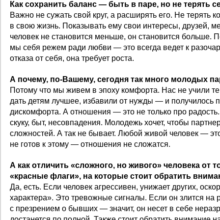
Как сохранить баланс — быть в паре, но не терять с
Важно не сужать свой круг, а расширять его. Не терять к
в свою жизнь. Показывать ему свои интересы, друзей, м
человек не становится меньше, он становится больше. П
мы себя режем ради любви — это всегда ведет к разоча
отказа от себя, она требует роста.
А почему, по‑Вашему, сегодня так много молодых п
Потому что мы живем в эпоху комфорта. Нас не учили т
дать детям лучшее, избавили от нужды — и получилось п
дискомфорта. А отношения — это не только про радость
скуку, быт, несовпадения. Молодежь хочет, чтобы партн
сложностей. А так не бывает. Любой живой человек — это
не готов к этому — отношения не сложатся.
А как отличить «сложного, но живого» человека от т
«красные флаги», на которые стоит обратить внима
Да, есть. Если человек агрессивен, унижает других, оск
характера». Это тревожные сигналы. Если он злится на 
с презрением о бывших — значит, он несет в себе нера
достанется по полной. Также стоит обратить внимание на