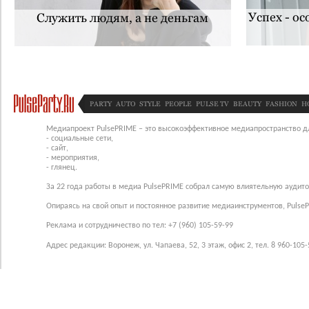
Успех - о
Служить людям, а не деньгам
PARTY
AUTO
STYLE
PEOPLE
PULSE TV
BEAUTY
FASHION
H
Медиапроект PulsePRIME – это высокоэффективное медиапространство для
- социальные сети,
- сайт,
- мероприятия,
- глянец.
За 22 года работы в медиа PulsePRIME собрал самую влиятельную аудито
Опираясь на свой опыт и постоянное развитие медиаинструментов, Pulse
Реклама и сотрудничество по тел: +7 (960) 105-59-99
Адрес редакции: Воронеж, ул. Чапаева, 52, 3 этаж, офис 2, тел. 8 960-105-