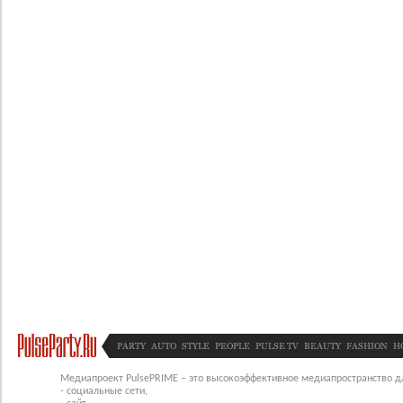
PARTY
AUTO
STYLE
PEOPLE
PULSE TV
BEAUTY
FASHION
H
Медиапроект PulsePRIME – это высокоэффективное медиапространство для
- социальные сети,