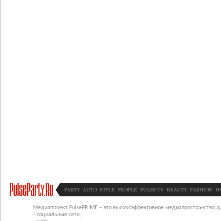
PARTY
AUTO
STYLE
PEOPLE
PULSE TV
BEAUTY
FASHION
H
Медиапроект PulsePRIME – это высокоэффективное медиапространство для
- социальные сети,