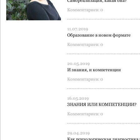
Самореализация, какая она?
Комментариев: 0
11.07.2019
Образование в новом формате
Комментариев: 0
20.05.2019
И знания, и компетенции
Комментариев: 0
16.05.2019
ЗНАНИЯ ИЛИ КОМПЕТЕНЦИИ?
Комментариев: 0
29.04.2019
Как психологическая диагностика 