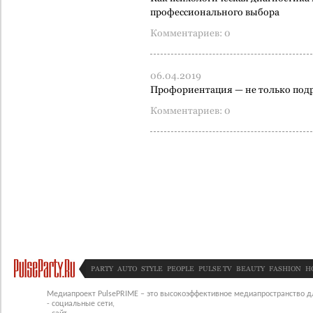
профессионального выбора
Комментариев: 0
06.04.2019
Профориентация — не только под
Комментариев: 0
PARTY
AUTO
STYLE
PEOPLE
PULSE TV
BEAUTY
FASHION
H
Медиапроект PulsePRIME – это высокоэффективное медиапространство для
- социальные сети,