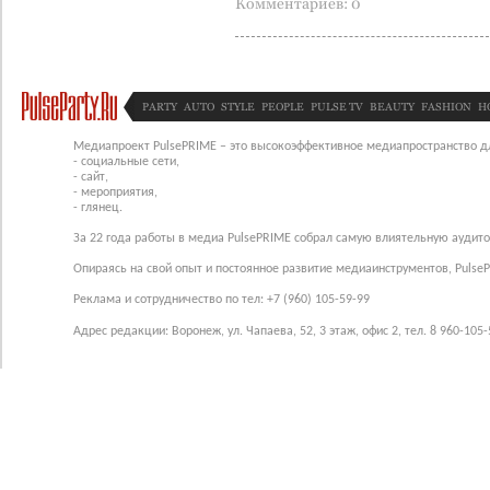
Комментариев: 0
PARTY
AUTO
STYLE
PEOPLE
PULSE TV
BEAUTY
FASHION
H
Медиапроект PulsePRIME – это высокоэффективное медиапространство для
- социальные сети,
- сайт,
- мероприятия,
- глянец.
За 22 года работы в медиа PulsePRIME собрал самую влиятельную аудито
Опираясь на свой опыт и постоянное развитие медиаинструментов, Pulse
Реклама и сотрудничество по тел: +7 (960) 105-59-99
Адрес редакции: Воронеж, ул. Чапаева, 52, 3 этаж, офис 2, тел. 8 960-105-